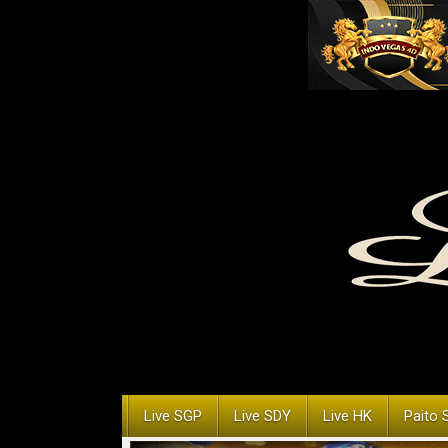
Live SGP
Live SDY
Live HK
Paito 