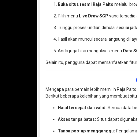
Buka situs resmi Raja Paito
melalui bro
Pilih menu
Live Draw SGP
yang tersedia
Tunggu proses undian dimulai sesuai jad
Hasil akan muncul secara langsung di la
Anda juga bisa mengakses menu
Data 
Selain itu, pengguna dapat memanfaatkan fitur
Mengapa para pemain lebih memilih Raja Paito d
Berikut beberapa kelebihan yang membuat situs
Hasil tercepat dan valid:
Semua data ber
Akses tanpa batas:
Situs dapat digunakan
Tanpa pop-up mengganggu:
Pengalaman