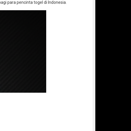
agi para pencinta togel di Indonesia.