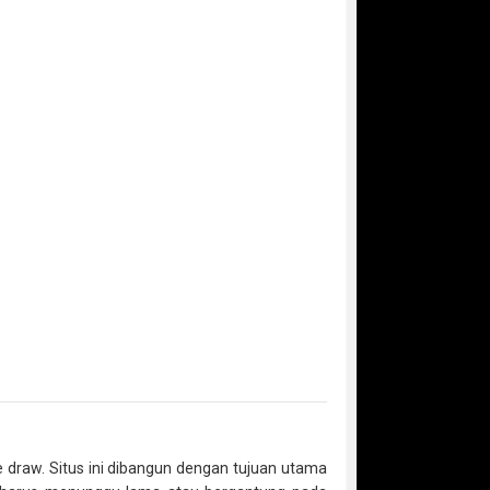
ve draw. Situs ini dibangun dengan tujuan utama