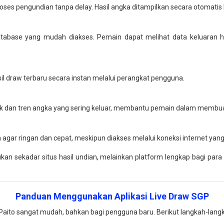
ses pengundian tanpa delay. Hasil angka ditampilkan secara otomatis
tabase yang mudah diakses. Pemain dapat melihat data keluaran 
sil draw terbaru secara instan melalui perangkat pengguna.
ik dan tren angka yang sering keluar, membantu pemain dalam membuat 
an agar ringan dan cepat, meskipun diakses melalui koneksi internet yan
ukan sekadar situs hasil undian, melainkan platform lengkap bagi pa
Panduan Menggunakan Aplikasi Live Draw SGP
 Paito sangat mudah, bahkan bagi pengguna baru. Berikut langkah-lan