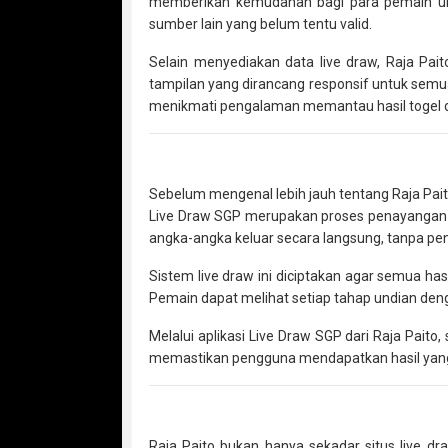
memberikan kemudahan bagi para pemain un
sumber lain yang belum tentu valid.
Selain menyediakan data live draw, Raja Pait
tampilan yang dirancang responsif untuk semu
menikmati pengalaman memantau hasil togel
Sebelum mengenal lebih jauh tentang Raja Pai
Live Draw SGP merupakan proses penayangan la
angka-angka keluar secara langsung, tanpa pe
Sistem live draw ini diciptakan agar semua has
Pemain dapat melihat setiap tahap undian denga
Melalui aplikasi Live Draw SGP dari Raja Paito
memastikan pengguna mendapatkan hasil yang 
Raja Paito bukan hanya sekadar situs live d