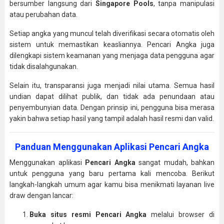
bersumber langsung dari
Singapore Pools
, tanpa manipulasi
atau perubahan data.
Setiap angka yang muncul telah diverifikasi secara otomatis oleh
sistem untuk memastikan keasliannya. Pencari Angka juga
dilengkapi sistem keamanan yang menjaga data pengguna agar
tidak disalahgunakan.
Selain itu, transparansi juga menjadi nilai utama. Semua hasil
undian dapat dilihat publik, dan tidak ada penundaan atau
penyembunyian data. Dengan prinsip ini, pengguna bisa merasa
yakin bahwa setiap hasil yang tampil adalah hasil resmi dan valid.
Panduan Menggunakan Aplikasi Pencari Angka
Menggunakan aplikasi
Pencari Angka
sangat mudah, bahkan
untuk pengguna yang baru pertama kali mencoba. Berikut
langkah-langkah umum agar kamu bisa menikmati layanan live
draw dengan lancar:
Buka situs resmi Pencari Angka
melalui browser di